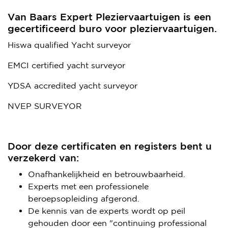
Van Baars Expert Pleziervaartuigen is een
CERTIFICERING
gecertificeerd buro voor pleziervaartuigen.
CE-MARKERING
Hiswa qualified Yacht surveyor
OSMOSE
EMCI certified yacht surveyor
VLAKMETINGEN
YDSA accredited yacht surveyor
WARMTEBEELD INSPECTIE
NVEP SURVEYOR
LINKS
Door deze certificaten en registers bent u
verzekerd van:
Onafhankelijkheid en betrouwbaarheid.
Experts met een professionele
beroepsopleiding afgerond.
De kennis van de experts wordt op peil
gehouden door een "continuing professional