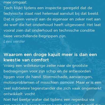
mee omgaat.
Toch blijkt tijdens een inspectie geregeld dat de
technische staat niet helemaal aansluit bij dat beeld.
Dat is geen verwijt aan de eigenaar en zeker niet aan
de werf die het onderhoud heeft uitgevoerd. Het laat
vooral zien dat onderhoud en technische conditie
twee verschillende begrippen zijn.
Lees verder
Waarom een droge kajuit meer is dan een
kwestie van comfort
Vraag een willekeurige zeiler naar de grootste
bedreigingen voor zijn schip en de antwoorden
liggen voor de hand. Stormschade, aanvaringen,
motorproblemen of misschien
osmose
. Maar er is een
veel subtielere tegenstander die zich vaak ongemerkt
ontwikkelt: vocht.
Niet het beetje water dat tijdens een regenbui via
een open luik naar binnen komt. Ook niet de golf die