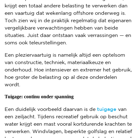
krijgt een totaal andere belasting te verwerken dan
CERTIFICERING
een vaartuig dat wekenlang offshore onderweg is.
Toch zien wij in de praktijk regelmatig dat eigenaren
CE-MARKERING
vergelijkbare verwachtingen hebben van beide
situaties. Juist daar ontstaan vaak verrassingen — en
OSMOSE
soms ook teleurstellingen.
VLAKMETINGEN
Een pleziervaartuig is namelijk altijd een optelsom
WARMTEBEELD INSPECTIE
van constructie, techniek, materiaalkeuze en
onderhoud. Hoe intensiever en extremer het gebruik,
LINKS
hoe groter de belasting op al deze onderdelen
wordt.
Tuigage: continu onder spanning
Een duidelijk voorbeeld daarvan is de
tuigage
van
een zeiljacht. Tijdens recreatief gebruik op beschut
water krijgt een mast vooral kortdurende krachten te
verwerken. Windvlagen, beperkte golfslag en relatief